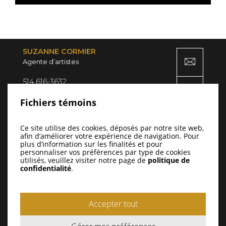
SUZANNE CORMIER
Agente d’artistes
514 616-3632
7851, av. de Gaspé
Fichiers témoins
Montréal (QC) H2R 2A5
Ce site utilise des cookies, déposés par notre site web,
afin d’améliorer votre expérience de navigation. Pour
plus d’information sur les finalités et pour
personnaliser vos préférences par type de cookies
utilisés, veuillez visiter notre page de
politique de
confidentialité
.
Accepter tout
Politique de confidentialité