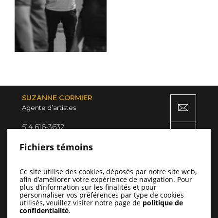
SUZANNE CORMIER
Agente d’artistes
514 616-3632
7851, av. de Gaspé
Fichiers témoins
Montréal (QC) H2R 2A5
Ce site utilise des cookies, déposés par notre site web,
afin d’améliorer votre expérience de navigation. Pour
plus d’information sur les finalités et pour
personnaliser vos préférences par type de cookies
utilisés, veuillez visiter notre page de
politique de
confidentialité
.