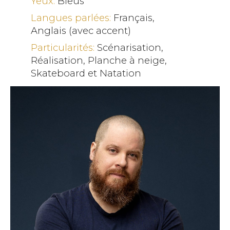
Yeux:
Bleus
Langues parlées:
Français,
Anglais (avec accent)
Particularités:
Scénarisation,
Réalisation, Planche à neige,
Skateboard et Natation