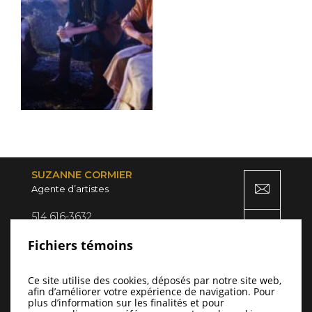
SUZANNE CORMIER
Agente d’artistes
514 616-3632
7851, av. de Gaspé
Fichiers témoins
Montréal (QC) H2R 2A5
Ce site utilise des cookies, déposés par notre site web,
afin d’améliorer votre expérience de navigation. Pour
plus d’information sur les finalités et pour